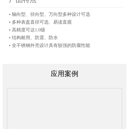
产品资料
防护等级
IP55
• 轴向型、径向型、万向型多种设计可选
角度调整误差
角度调整误
EBWSS 双金属温度
• 多种表盘直径可选、易读直观
计.pdf
• 高精度可达1.0级
回差
温度计回
• 结构耐用、防震、防水
重复性
温度计重
• 全不锈钢外壳设计具有较强的防腐性能
应用案例