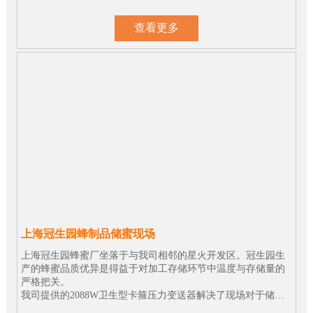
查看更多
上海冠生园蜂制品储蜜现场
上海冠生园蜂蜜厂坐落于与我司相邻的星火开发区。冠生园生
产的蜂蜜品质优异是得益于对加工存储环节中温度与存储量的
严格把关。
我司提供的2088W卫生型卡箍压力变送器解决了现场对于储蜜
罐中蜂蜜存储量监控精度不高的问题。