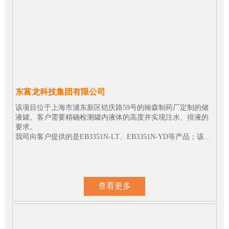
东富龙科技集团有限公司
该项目位于上海市浦东新区铠庆路59号的翰森制药厂定制的储
液罐。客户需要精确检测罐内液体的高度并实现注水、排液的
要求。
我司向客户提供的是EB3351N-LT、EB3351N-YD等产品；该产
品的精度可达到0.075级；将信号传递给药厂中控室的PLC系
统，从而达到自动注水和排液的要求。
查看更多