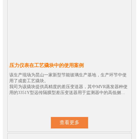
压力仪表在工艺撬块中的使用案例
该生产现场为昆山一家新型节能玻璃生产基地，生产环节中使
用了成套工艺撬块。
我司为该撬块提供高精度的差压变送器，其中MVR蒸发器种使
用的3351Y型远传隔膜型差压变送器用于监测器中的高低侧压
差，为现场的安全生产提供了可靠的保障。
查看更多