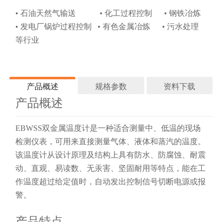
• 石油天然气输送 • 化工过程控制 • 钢铁冶炼
• 发电厂锅炉过程控制 • 有色金属冶炼 • 污水处理
等行业
产品概述
规格参数
资料下载
产品概述
技术参数
产品资料
EBWSS双金属温度计是一种适合测量中、低温的现场
性能指标
检测仪表，可用来直接测量气体、液体和蒸汽的温度。
EBWSS 双金属温度
该温度计从设计原理及结构上具有防水、防腐蚀、耐震
温度范围
-60°C~500
计.pdf
动、直观、易读数、无汞害、坚固耐用等特点，能在工
标度盘公称直径
60, 100, 15
作温度超过给定值时，自动发出控制信号切断电源或报
警。
精度等级
1.0, 1.5
热响应时间
≤40s
产品特点